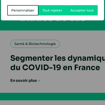
Success stories
Personnaliser
Tout rejeter
Accepter tout
Études de cas
Santé & Biotechnologie
Segmenter les dynamiqu
du COVID-19 en France
En savoir plus