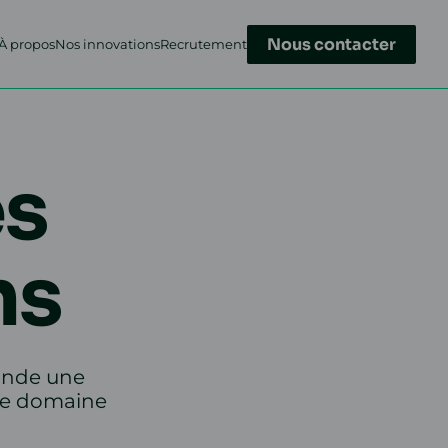
Nous contacter
À propos
Nos innovations
Recrutement
es
ns
onde une
 le domaine