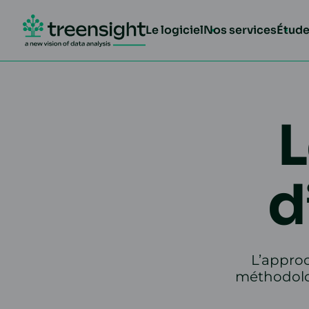
Le logiciel
Nos services
Étude
L
d
L’appro
méthodolog