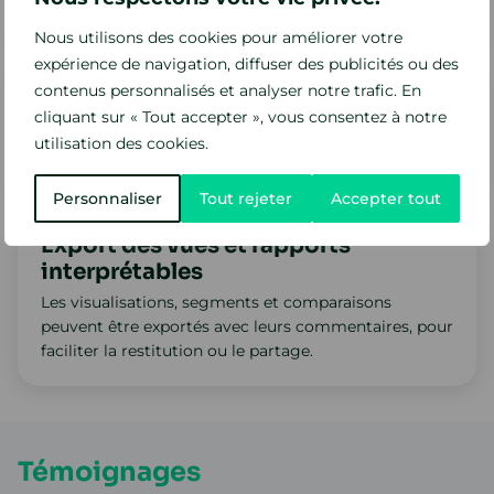
ou vous concentrer sur les cas pertinents.
Nous utilisons des cookies pour améliorer votre
expérience de navigation, diffuser des publicités ou des
contenus personnalisés et analyser notre trafic. En
Structuration guidée sans codage
cliquant sur « Tout accepter », vous consentez à notre
L’utilisateur est assisté dans la construction des
utilisation des cookies.
regroupements et des axes d’analyse, sans
paramétrage complexes ni script à produire.
Personnaliser
Tout rejeter
Accepter tout
Export des vues et rapports
interprétables
Les visualisations, segments et comparaisons
peuvent être exportés avec leurs commentaires, pour
faciliter la restitution ou le partage.
Témoignages