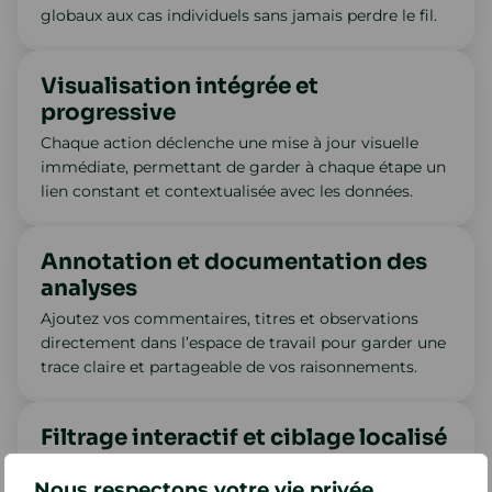
globaux aux cas individuels sans jamais perdre le fil.
Visualisation intégrée et
progressive
Chaque action déclenche une mise à jour visuelle
immédiate, permettant de garder à chaque étape un
lien constant et contextualisée avec les données.
Annotation et documentation des
analyses
Ajoutez vos commentaires, titres et observations
directement dans l’espace de travail pour garder une
trace claire et partageable de vos raisonnements.
Filtrage interactif et ciblage localisé
Appliquez des filtres dynamiques visuels pour
Nous respectons votre vie privée.
explorer des sous-populations, tester des hypothèses